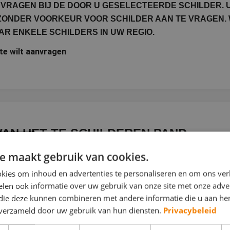
VRAGEN BIJ DE DOOR U GESELECTEERDE SCHILDER. 
 ZONDER VOORKEUR VOOR SCHILDER AAN TE VRAGEN. 
R ENKELE SCHILDERS IN UW REGIO.
rte wilt aanvragen
AN HET TE SCHILDEREN PAND
e maakt gebruik van cookies.
 object geschilderd moet worden.
kies om inhoud en advertenties te personaliseren en om ons ver
len ook informatie over uw gebruik van onze site met onze adver
Aantal verdiepingen
 die deze kunnen combineren met andere informatie die u aan hen
n verzameld door uw gebruik van hun diensten.
Privacybeleid