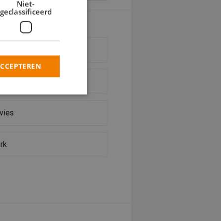
Niet-
geclassificeerd
werk
ACCEPTEREN
ieschilderwerk
vies
rd
elding en
rk
heid te maken
oor de website, om
 het gebruik van
 basis van de PHP-
ene doeleinden die
kerssessies te