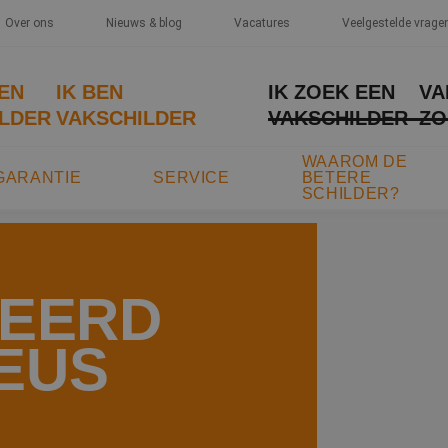
Over ons
Nieuws & blog
Vacatures
Veelgestelde vrage
EEN
IK BEN
IK ZOEK EEN
VA
LDER
VAKSCHILDER
VAKSCHILDER
ZO
WAAROM DE
GARANTIE
SERVICE
BETERE
SCHILDER?
TEERD
EUS