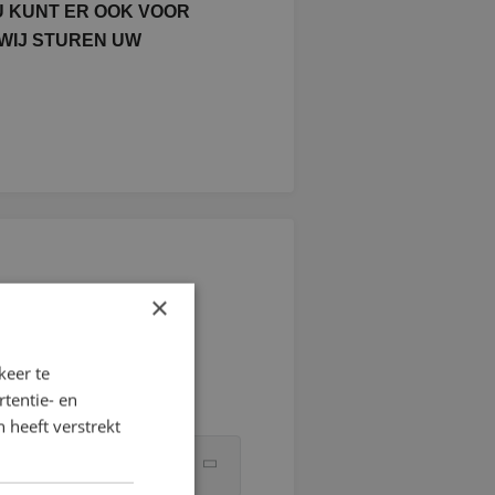
U KUNT ER OOK VOOR
WIJ STUREN UW
×
keer te
tentie- en
 heeft verstrekt