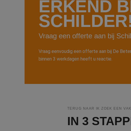
ERKEND B
SCHILDER
Vraag een offerte aan bij Schi
Vraag eenvoudig een offerte aan bij De Betere 
binnen 3 werkdagen heeft u reactie.
TERUG NAAR IK ZOEK EEN VA
IN 3 STA