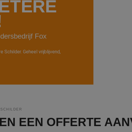
ETERE
!
ldersbedrijf Fox
Schilder. Geheel vrijblijvend,
KSCHILDER
PPEN EEN OFFERTE AA