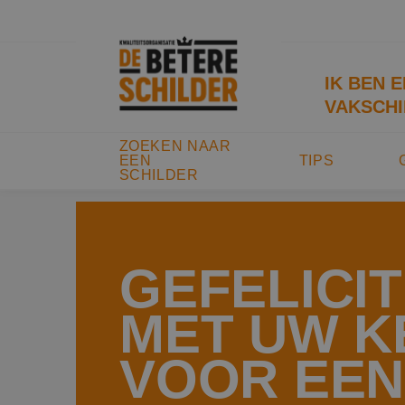
IK BEN 
VAKSCHI
ZOEKEN NAAR
EEN
TIPS
SCHILDER
GEFELICI
MET UW K
VOOR EEN