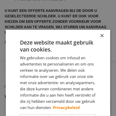
U KUNT EEN OFFERTE AANVRAGEN BIJ DE DOOR U
GESELECTEERDE SCHILDER. U KUNT ER OOK VOOR
KIEZEN OM EEN OFFERTE ZONDER VOORKEUR VOOR
SCHILDER AAN TE VRAGEN. WIJ STUREN UW AANVRAAG
DAN DOOR NAAR ENKELE SCHILDERS IN UW REGIO.
×
Deze website maakt gebruik
Schilders waarbij u een offerte wilt aanvragen
van cookies.
We gebruiken cookies om inhoud en
advertenties te personaliseren en om ons
verkeer te analyseren. We delen ook
GEGEVENS VAN HET TE SCHILDEREN
3
informatie over uw gebruik van onze site
PAND
met onze advertentie- en analysepartners,
Hier kunt u aangeven wat voor object geschilderd moet worden.
die deze kunnen combineren met andere
informatie die u aan hen heeft verstrekt of
Woningtype
*
die zij hebben verzameld door uw gebruik
van hun diensten.
Privacybeleid