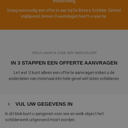
Waterweg
Webshop
Vraag eenvoudig een offerte aan bij De Betere Schilder. Geheel
vrijblijvend, binnen 3 werkdagen heeft u reactie.
Contact
Magazines
TERUG NAAR IK ZOEK EEN VAKSCHILDER
IN 3 STAPPEN EEN OFFERTE AANVRAGEN
Let wel: U kunt alleen een offerte aanvragen indien u de
onderdelen van minimaal één hele gevel wilt laten schilderen.
VUL UW GEGEVENS IN
1
In dit blok kunt u aangeven voor wie en welk object het
schilderwerk uitgevoerd moet worden.