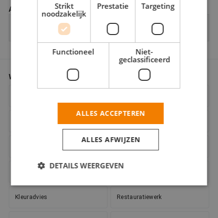
Strikt
Prestatie
Targeting
Aantal verdiepingen
noodzakelijk
Functioneel
Niet-
geclassificeerd
Werkzaamheden
*
Gecertificeerd verfspuiter
Behangwerk
ALLES ACCEPTEREN
Binnenwerk
Bouwkundig
ALLES AFWIJZEN
Buitenschilderwerk
Decoratieschilderwerk
DETAILS WEERGEVEN
Glaszetten
Houtrotreparatie
Kleuradvies
Restauratiewerk
Strikt noodzakelijk
Prestatie
Targeting