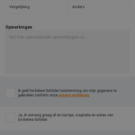
Google Privacy Policy
o
v
Vergelijking
Anders
ge
t
H
g
Opmerkingen
wi
g
n
w
ka
vo
e
vo
b
e
s
g
pa
CookieScriptConsent
4 weken 2
D
CookieScript
Ik geef De Betere Schilder toestemming om mijn gegevens te
dagen
w
www.betereschilder.nl
gebruiken conform onze
privacy verklaring
.
d
Sc
o
c
v
Ja, ik ontvang graag af en toe tips, inspiratie en acties van
o
De Betere Schilder.
c
v
Sc
n