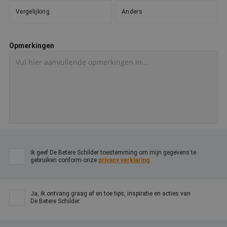
Google Privacy Policy
o
v
Vergelijking
Anders
ge
t
H
g
Opmerkingen
wi
g
n
w
ka
vo
e
vo
b
e
s
g
pa
CookieScriptConsent
4 weken 2
D
CookieScript
Ik geef De Betere Schilder toestemming om mijn gegevens te
dagen
w
www.betereschilder.nl
gebruiken conform onze
privacy verklaring
.
d
Sc
o
c
v
Ja, ik ontvang graag af en toe tips, inspiratie en acties van
o
De Betere Schilder.
c
v
Sc
n