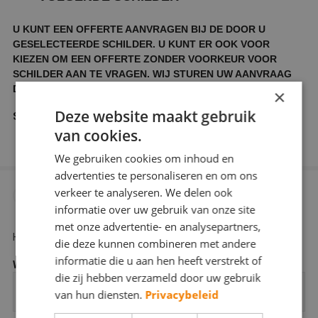
U KUNT EEN OFFERTE AANVRAGEN BIJ DE DOOR U
GESELECTEERDE SCHILDER. U KUNT ER OOK VOOR
KIEZEN OM EEN OFFERTE ZONDER VOORKEUR VOOR
SCHILDER AAN TE VRAGEN. WIJ STUREN UW AANVRAAG
DAN DOOR NAAR ENKELE SCHILDERS IN UW REGIO.
×
Deze website maakt gebruik
Schilders waarbij u een offerte wilt aanvragen
van cookies.
We gebruiken cookies om inhoud en
advertenties te personaliseren en om ons
verkeer te analyseren. We delen ook
GEGEVENS VAN HET TE SCHILDEREN
3
informatie over uw gebruik van onze site
PAND
met onze advertentie- en analysepartners,
Hier kunt u aangeven wat voor object geschilderd moet worden.
die deze kunnen combineren met andere
informatie die u aan hen heeft verstrekt of
Woningtype
*
die zij hebben verzameld door uw gebruik
van hun diensten.
Privacybeleid