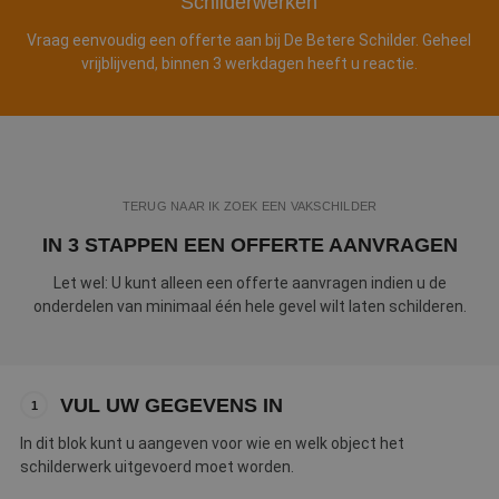
Schilderwerken
Webshop
Vraag eenvoudig een offerte aan bij De Betere Schilder. Geheel
vrijblijvend, binnen 3 werkdagen heeft u reactie.
Contact
Magazines
TERUG NAAR IK ZOEK EEN VAKSCHILDER
IN 3 STAPPEN EEN OFFERTE AANVRAGEN
Let wel: U kunt alleen een offerte aanvragen indien u de
onderdelen van minimaal één hele gevel wilt laten schilderen.
VUL UW GEGEVENS IN
1
In dit blok kunt u aangeven voor wie en welk object het
schilderwerk uitgevoerd moet worden.