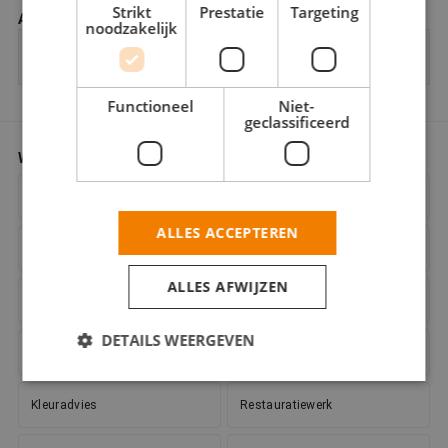
Strikt
Prestatie
Targeting
Aantal verdiepingen
noodzakelijk
Functioneel
Niet-
geclassificeerd
Werkzaamheden
*
Gecertificeerd verfspuiter
Behangwerk
ALLES ACCEPTEREN
Binnenwerk
Bouwkundig
ALLES AFWIJZEN
Buitenschilderwerk
Decoratieschilderwerk
DETAILS WEERGEVEN
Glaszetten
Houtrotreparatie
Kleuradvies
Restauratiewerk
Strikt noodzakelijk
Prestatie
Targeting