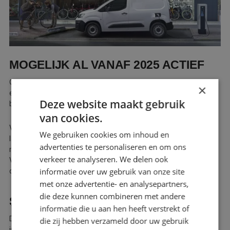
Webshop
Contact
Magazines
MOGELIJK AL VANAF 2025 ACTIEF
Overweeg je een nieuwe bestelauto aan te schaffen? Of heb je
×
een bestelauto? Dan mag je deze zone alleen in als jouw
Deze website maakt gebruik
bestelauto elektrisch is en geen schadelijke stoffen uitstoot.
van cookies.
Vanaf 1 januari 2025 mogen bestelauto’s met emissieklasse
We gebruiken cookies om inhoud en
lager dan Euro 5 die zones niet meer binnen. Voor bestelauto’s
advertenties te personaliseren en om ons
met emissieklasse Euro 6 gaat deze regel in op 1 januari 2028.
verkeer te analyseren. We delen ook
Voor een aantal voertuigcategorieën is er tot 2030 nog een
informatie over uw gebruik van onze site
overgangsregeling.
met onze advertentie- en analysepartners,
die deze kunnen combineren met andere
SUBSIDIE
informatie die u aan hen heeft verstrekt of
De zero-emissiezones moeten uiterlijk 4 jaar vóór
die zij hebben verzameld door uw gebruik
ingaan bekend worden gemaakt. Zo hebben ondernemers