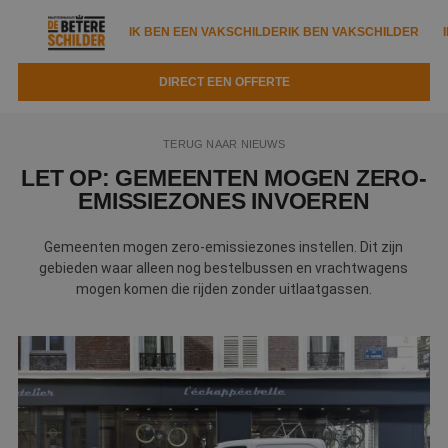
IK BEN EEN VAKSCHILDER
IK BEN VAKSCHILDER
DIRECT EEN OFFERTE
IK BEN EEN VAKSCHILDER
IK BEN VAKSCHILDER
TERUG NAAR NIEUWS
Documenten
IK ZOEK EEN VAKSCHILDER
VAKSCHILDER ZOEKEN
LET OP: GEMEENTEN MOGEN ZERO-
EMISSIEZONES INVOEREN
Tools
Zoeken naar een schilder
DIRECT EEN OFFERTE
Gemeenten mogen zero-emissiezones instellen. Dit zijn
Kennisbank
Tips
gebieden waar alleen nog bestelbussen en vrachtwagens
mogen komen die rijden zonder uitlaatgassen.
Over ons
Trainingen
Garantie
Nieuws & blog
Partners
Service
Vacatures
Infopakket
Waarom de betere schilder?
Veelgestelde vragen
Verfspuitbedrijf?
Binnenschilderwerk