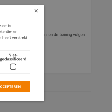
×
keer te
tentie- en
 1, 2 of 3. Werknemers kunnen de training volgen
 heeft verstrekt
Niet-
geclassificeerd
ACCEPTEREN
rd