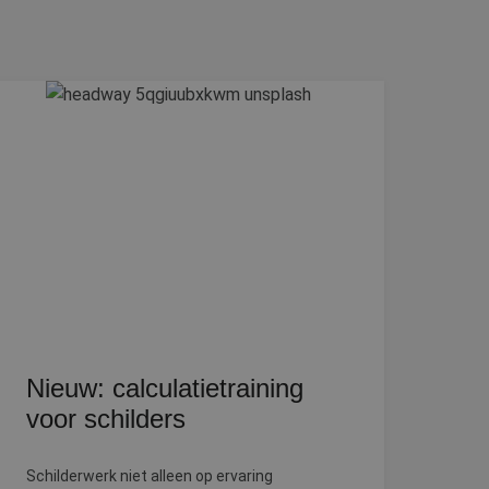
elding en
heid te maken
oor de website, om
 het gebruik van
 basis van de PHP-
ene doeleinden die
kerssessies te
een willekeurig
uikt, kan specifiek
eld is het behouden
iker tussen
kie-Script.com-
oekers te
e-Script.com is
Nieuw: calculatietraining
ten op te slaan
voor schilders
ssentiële
Schilderwerk niet alleen op ervaring