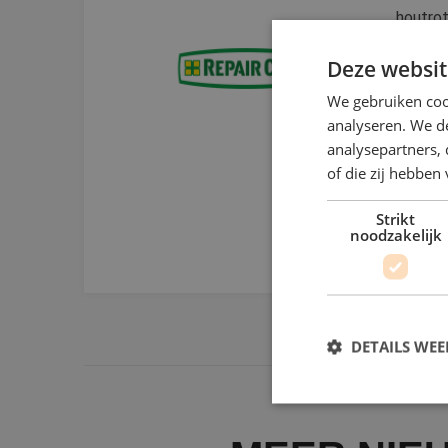
houtrot
Deze websit
20% 
We gebruiken coo
analyseren. We de
Erkend 
analysepartners,
met 10
of die zij hebbe
Strikt
BEKIJ
noodzakelijk
DETAILS WE
S