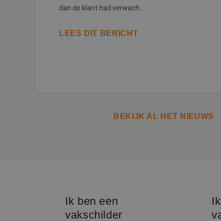
dan de klant had verwach...
Naam
Naam
fp_user_id
Aanb
Naam
LEES DIT BERICHT
Dome
_ga_312XTDEH0W
_gcl_au
Goog
.bete
_ga
IDE
Goog
.doub
BEKIJK AL HET NIEUWS
lidc
Micr
_clsk
Corp
.link
MUID
Micr
Corp
_clck
.clar
_fbp
Meta
Inc.
Ik ben een
I
.bete
vakschilder
v
test_cookie
Goog