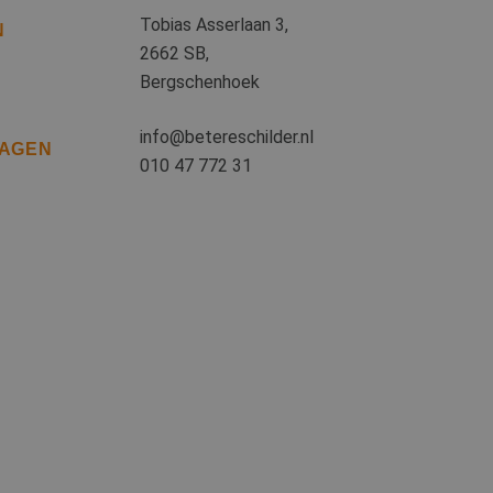
ies ondersteunt.
Tobias Asserlaan 3,
N
iken om het gebruik
2662 SB,
Bergschenhoek
iken om het gebruik
info@betereschilder.nl
RAGEN
010 47 772 31
en van de inhoud
s een unieke
 microsoft-scripts.
ssen veel
rs kunnen worden
or de goede werking
iken om het gebruik
uiker de website
ruiker mogelijk