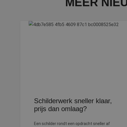
MEER NIE
Strikt noodzakelijke
accountbeheer. De we
Naam
__cf_bm
PHPSESSID
CookieScriptConse
Schilderwerk sneller klaar,
li_gc
prijs dan omlaag?
Een schilder rondt een opdracht sneller af