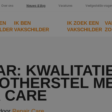
Over ons
Nieuws & blog
Vacatures
Veelgestelde vrage
EEN
IK BEN
IK ZOEK EEN
VA
LDER
VAKSCHILDER
VAKSCHILDER
ZO
R: KWALITATI
OTHERSTEL M
R CARE
 door
Repair Care
.