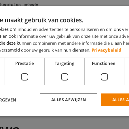
herstel en -schade.
e maakt gebruik van cookies.
korting voor erkend Betere Schilders
kies om inhoud en advertenties te personaliseren en om ons ver
len ook informatie over uw gebruik van onze site met onze adver
Betere Schilders kunnen voordelig trainingen volgen voor Niveau
 die deze kunnen combineren met andere informatie die u aan hen
0% subsidie!
n verzameld door uw gebruik van hun diensten.
Privacybeleid
Prestatie
Targeting
Functioneel
K DE OPLEIDINGEN
ERGEVEN
ALLES AFWIJZEN
ALLES 
trikt noodzakelijk
Prestatie
Targeting
Functioneel
Niet-geclassificee