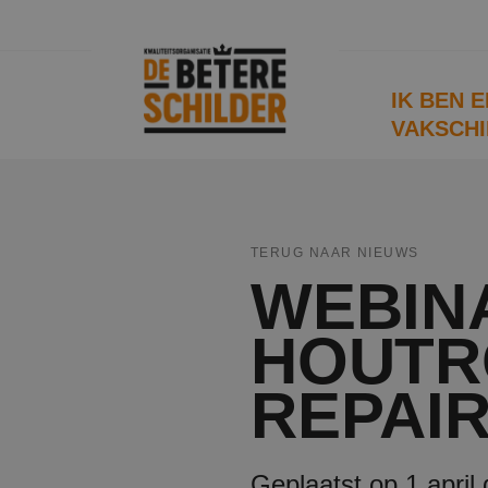
IK BEN 
VAKSCHI
TERUG NAAR NIEUWS
WEBINA
HOUTR
REPAI
Geplaatst op 1 april