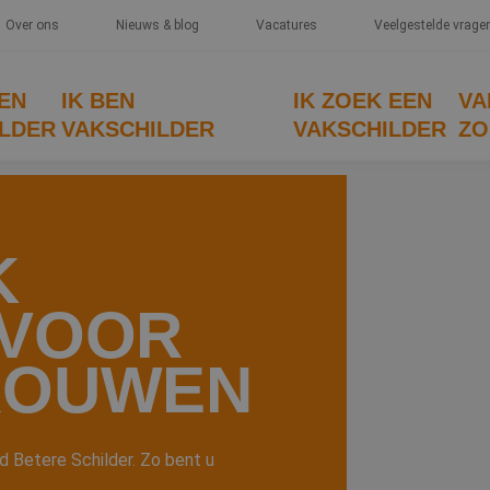
Over ons
Nieuws & blog
Vacatures
Veelgestelde vrage
EEN
IK BEN
IK ZOEK EEN
VA
LDER
VAKSCHILDER
VAKSCHILDER
ZO
K
 VOOR
ROUWEN
 Betere Schilder. Zo bent u