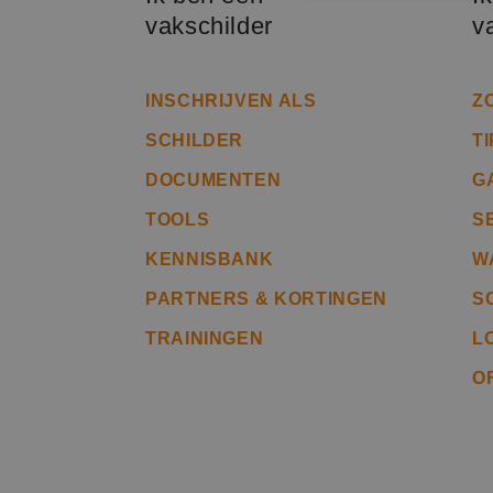
vakschilder
v
S
Strikt noodzakelijke
accountbeheer. De we
INSCHRIJVEN ALS
Z
Naam
SCHILDER
T
__cf_bm
DOCUMENTEN
G
TOOLS
S
PHPSESSID
KENNISBANK
W
PARTNERS & KORTINGEN
S
TRAININGEN
L
CookieScriptConse
O
li_gc