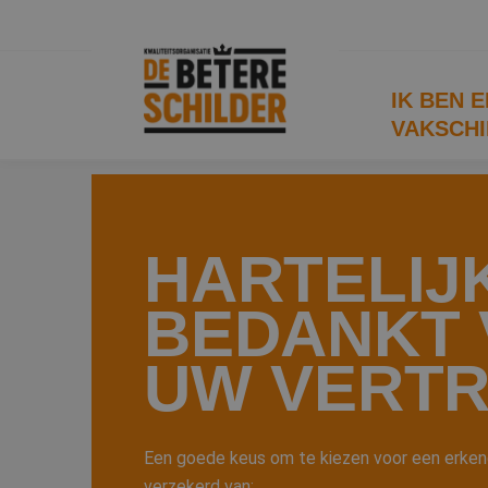
IK BEN 
VAKSCHI
HARTELIJ
BEDANKT
UW VERT
Een goede keus om te kiezen voor een erkend
verzekerd van: