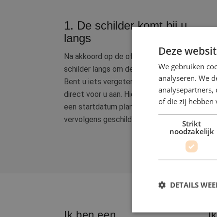
1. De schilder komt bij u
langs
Deze websit
Na akkoord op de offerte, komt de
We gebruiken coo
schilder langs om deze door te spreken.
analyseren. We de
Bent u iets vergeten, dan past hij dit
analysepartners,
direct voor u aan. Hierna kunnen jullie
of die zij hebbe
een startdatum plannen. Uw huis wordt
vervolgens geschilderd.
Strikt
noodzakelijk
DETAILS WE
Ik ben een
I