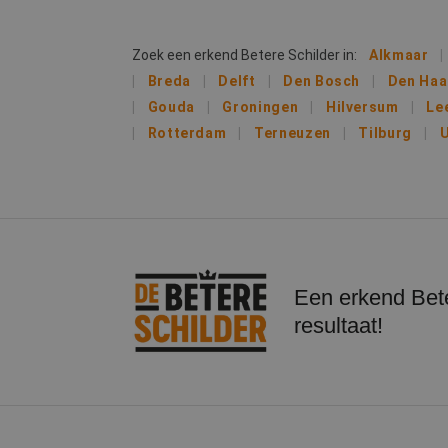
Naam
Zoek een erkend Betere Schilder in:
Alkmaar
Naam
Breda
Delft
Den Bosch
Den Ha
fp_user_id
Aanb
Naam
Dome
Gouda
Groningen
Hilversum
Le
_ga_312XTDEH0W
_gcl_au
Goog
Rotterdam
Terneuzen
Tilburg
U
.bete
_ga
IDE
Goog
.doub
lidc
Micr
_clsk
Corp
Een erkend Bete
.link
resultaat!
MUID
Micr
Corp
_clck
.clar
_fbp
Meta
Inc.
.bete