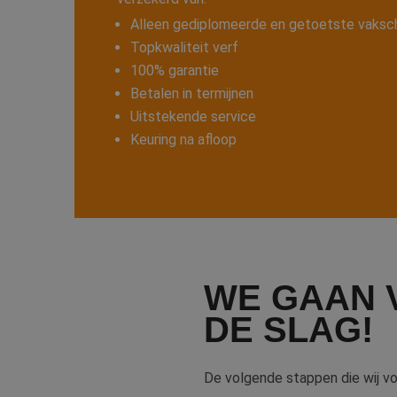
Alleen gediplomeerde en getoetste vaksch
Topkwaliteit verf
100% garantie
Betalen in termijnen
Uitstekende service
Keuring na afloop
WE GAAN 
DE SLAG!
De volgende stappen die wij voo