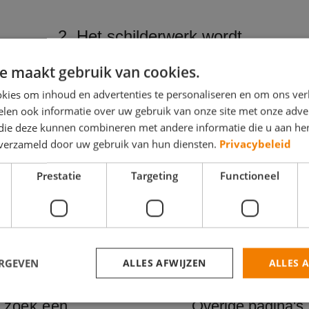
2. Het schilderwerk wordt
gekeurd
e maakt gebruik van cookies.
Heeft de schilder samen met u de klus
kies om inhoud en advertenties te personaliseren en om ons ver
opgeleverd, dan controleert een
len ook informatie over uw gebruik van onze site met onze adver
onafhankelijk expert van Vereniging
 die deze kunnen combineren met andere informatie die u aan hen
Eigen Huis het schilderwerk. Als het
n verzameld door uw gebruik van hun diensten.
Privacybeleid
nodig is, voert de schilder
herstelwerkzaamheden uit. Zo bent u
Prestatie
Targeting
Functioneel
verzekerd van goed schilderwerk.
ERGEVEN
ALLES AFWIJZEN
ALLES 
k zoek een
Overige pagina's