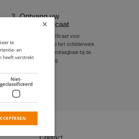
3. Ontvang uw
×
garantiecertificaat
U ontvangt een certificaat voor
keer te
volledige garantie op het schilderwerk.
tentie- en
Deze garantie is overdraagbaar bij de
 heeft verstrekt
verkoop van u woning.
Niet-
geclassificeerd
ACCEPTEREN
Contact