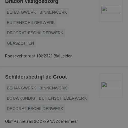
Bradon Vastgoedzorg
ap
b
ta
BEHANGWERK
BINNENWERK
id
a
d
BUITENSCHILDERWERK
w
Google Privacy Policy
o
v
DECORATIESCHILDERWERK
ge
t
GLASZETTEN
H
g
wi
Rooseveltstraat 18k 2321 BM Leiden
g
n
w
ka
vo
Schildersbedrijf de Groot
e
vo
b
BEHANGWERK
BINNENWERK
e
s
g
BOUWKUNDIG
BUITENSCHILDERWERK
pa
DECORATIESCHILDERWERK
CookieScriptConsent
4 weken 2
D
CookieScript
dagen
w
www.betereschilder.nl
d
Sc
Olof Palmelaan 3C 2729 NA Zoetermeer
o