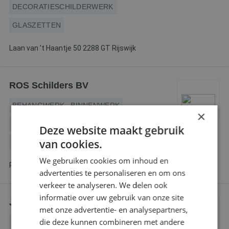
DECORATIESCHILDERWERK
GLASZETTEN
Laan van ’t Haantje 50 2288 GT Rijswijk
ROS Schilders BV
BEHANGWERK
BINNENWERK
×
BUITENSCHILDERWERK
GLASZETTEN
Deze website maakt gebruik
van cookies.
HOUTROTREPARATIE
We gebruiken cookies om inhoud en
Piet Baarslaan 24 2493 BT Den Haag
advertenties te personaliseren en om ons
verkeer te analyseren. We delen ook
informatie over uw gebruik van onze site
J. van Scheijndel Schilderwerken
met onze advertentie- en analysepartners,
die deze kunnen combineren met andere
BEHANGWERK
BINNENWERK