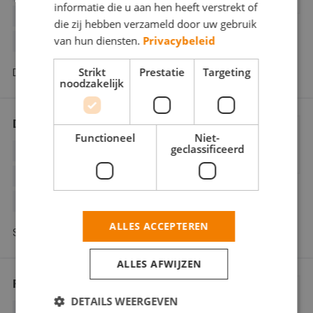
informatie die u aan hen heeft verstrekt of
BOUWKUNDIG
BUITENSCHILDERWERK
die zij hebben verzameld door uw gebruik
van hun diensten.
Privacybeleid
DECORATIESCHILDERWERK
Strikt
Prestatie
Targeting
De Kringloop 64 2614 WL Delft
noodzakelijk
Dejan Schilderwerken
Functioneel
Niet-
geclassificeerd
BEHANGWERK
BINNENWERK
BUITENSCHILDERWERK
GLASZETTEN
HOUTROTREPARATIE
ALLES ACCEPTEREN
Saturnus 21 2685 LX Poeldijk
ALLES AFWIJZEN
Fa. Wubben & Zn.
DETAILS WEERGEVEN
BEHANGWERK
BINNENWERK