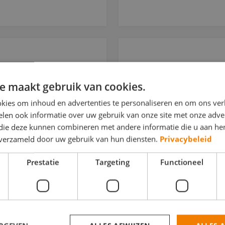
Schildersbedri
Groot
e maakt gebruik van cookies.
kies om inhoud en advertenties te personaliseren en om ons ver
BEHANGWERK
BINN
len ook informatie over uw gebruik van onze site met onze adver
BOUWKUNDIG
 die deze kunnen combineren met andere informatie die u aan hen
n verzameld door uw gebruik van hun diensten.
Privacybeleid
BUITENSCHILDERWE
DECORATIESCHILDE
Prestatie
Targeting
Functioneel
Olof Palmelaan 3C 2729 
BEKIJK DEZE SCH