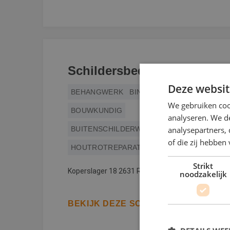
Schildersbedrijf Baptiste
Deze websit
BEHANGWERK
BINNENWERK
We gebruiken coo
BOUWKUNDIG
analyseren. We de
analysepartners,
BUITENSCHILDERWERK
of die zij hebbe
HOUTROTREPARATIE
Strikt
Koperslager 18 2631 RK Nootdorp
noodzakelijk
BEKIJK DEZE SCHILDER