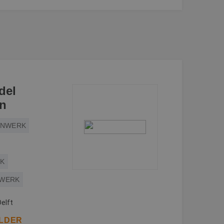
del
en
ENWERK
RK
RWERK
elft
ILDER