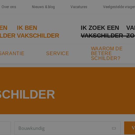
Over ons
Nieuws & blog
Vacatures
Veelgestelde vrage
EEN
IK BEN
IK ZOEK EEN
VA
LDER
VAKSCHILDER
VAKSCHILDER
ZO
WAAROM DE
GARANTIE
SERVICE
BETERE
SCHILDER?
SCHILDER