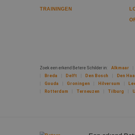
TRAININGEN
L
li_gc
O
Naam
Naam
fp_user_id
Aanb
Naam
Dome
_ga_312XTDEH0W
_gcl_au
Goog
.bete
Zoek een erkend Betere Schilder in:
Alkmaar
_ga
Breda
Delft
Den Bosch
Den Ha
IDE
Goog
Gouda
Groningen
Hilversum
Le
.doub
Rotterdam
Terneuzen
Tilburg
U
lidc
Micr
_clsk
Corp
.link
MUID
Micr
Corp
_clck
.clar