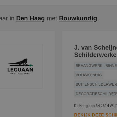
aar in
Den Haag
met
Bouwkundig
.
J. van Scheijn
Schilderwerk
BEHANGWERK
BINN
BOUWKUNDIG
BUITENSCHILDERWE
DECORATIESCHILDE
De Kringloop 64 2614 WL D
BEKIJK DEZE SCH