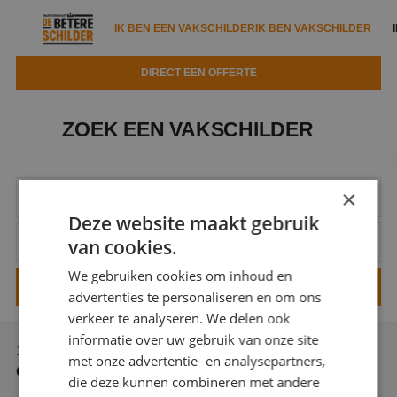
IK BEN EEN VAKSCHILDER
IK BEN VAKSCHILDER
DIRECT EEN OFFERTE
IK BEN EEN VAKSCHILDER
IK BEN VAKSCHILDER
ZOEK EEN VAKSCHILDER
Documenten
IK ZOEK EEN VAKSCHILDER
VAKSCHILDER ZOEKEN
Tools
Zoeken naar een schilder
×
DIRECT EEN OFFERTE
Deze website maakt gebruik
Kennisbank
Tips
van cookies.
Over ons
Trainingen
Garantie
We gebruiken cookies om inhoud en
advertenties te personaliseren en om ons
Nieuws & blog
Partners
Service
verkeer te analyseren. We delen ook
Vacatures
informatie over uw gebruik van onze site
Infopakket
Waarom de betere schilder?
1 vakschilder staat voor u klaar in
Apeldoorn
met
met onze advertentie- en analysepartners,
Gecertificeerd verfspuiter
.
Veelgestelde vragen
Verfspuitbedrijf?
die deze kunnen combineren met andere
Binnenschilderwerk