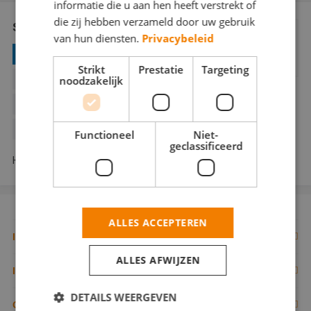
informatie die u aan hen heeft verstrekt of
Webshop
die zij hebben verzameld door uw gebruik
Schildersbedrijf H&K
van hun diensten.
Privacybeleid
Contact
GECERTIFICEERD VERFSPUITER
Strikt
Prestatie
Targeting
Magazines
noodzakelijk
BEHANGWERK
BINNENWERK
BUITENSCHILDERWERK
DECORATIESCHILDERWERK
Functioneel
Niet-
geclassificeerd
Hobbemalaan 84 7312 MV Apeldoorn
ALLES ACCEPTEREN
IK BEN EEN VAKSCHILDER
ALLES AFWIJZEN
Inschrijven als schilder
IK ZOEK EEN VAKSCHILDER
DETAILS WEERGEVEN
Documenten
Zoek naar schilder
OVERIGE PAGINA'S