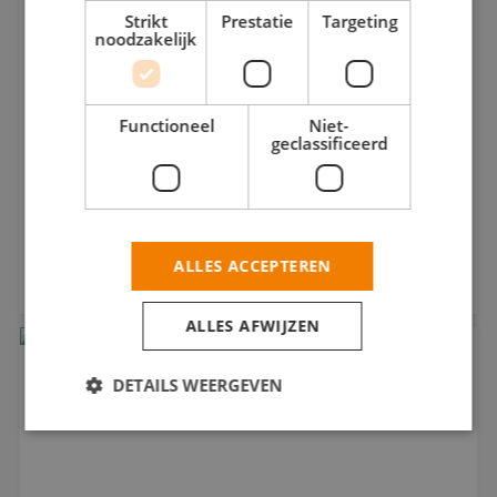
Strikt
Prestatie
Targeting
noodzakelijk
Functioneel
Niet-
geclassificeerd
Erasmusbrug wint Nationale SchildersVakprijs
ALLES ACCEPTEREN
De geschilderde Erasmusbrug uit Rotterdam is het
winnende project g...
ALLES AFWIJZEN
DETAILS WEERGEVEN
Strikt noodzakelijk
Prestatie
Targeting