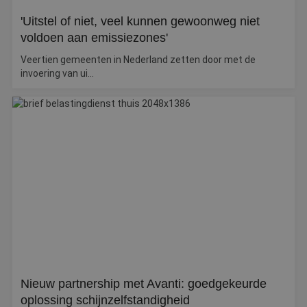
w
Google Privacy Policy
o
'Uitstel of niet, veel kunnen gewoonweg niet
v
ge
voldoen aan emissiezones'
t
H
g
Veertien gemeenten in Nederland zetten door met de
wi
invoering van ui...
g
n
w
ka
vo
e
vo
b
e
s
g
pa
CookieScriptConsent
4 weken 2
D
CookieScript
dagen
w
www.betereschilder.nl
d
Sc
o
c
v
o
c
Nieuw partnership met Avanti: goedgekeurde
v
oplossing schijnzelfstandigheid
Sc