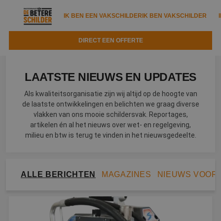
IK BEN EEN VAKSCHILDER
IK BEN VAKSCHILDER
DIRECT EEN OFFERTE
IK BEN EEN VAKSCHILDER
IK BEN VAKSCHILDER
LAATSTE NIEUWS EN UPDATES
Documenten
IK ZOEK EEN VAKSCHILDER
VAKSCHILDER ZOEKEN
Als kwaliteitsorganisatie zijn wij altijd op de hoogte van
Tools
de laatste ontwikkelingen en belichten we graag diverse
Zoeken naar een schilder
DIRECT EEN OFFERTE
vlakken van ons mooie schildersvak. Reportages,
Kennisbank
artikelen én al het nieuws over wet- en regelgeving,
Tips
milieu en btw is terug te vinden in het nieuwsgedeelte.
Over ons
Trainingen
Garantie
Nieuws & blog
Partners
Service
ALLE BERICHTEN
MAGAZINES
NIEUWS VOOR
Vacatures
Infopakket
Waarom de betere schilder?
Veelgestelde vragen
Verfspuitbedrijf?
Binnenschilderwerk