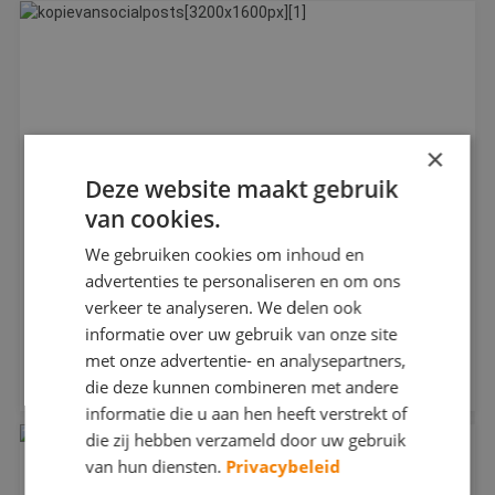
×
Deze website maakt gebruik
van cookies.
We gebruiken cookies om inhoud en
advertenties te personaliseren en om ons
Loon- en premiewijzigingen schildersbranche in
verkeer te analyseren. We delen ook
2025
informatie over uw gebruik van onze site
met onze advertentie- en analysepartners,
Ook in 2025 vinden er weer diverse wijzigingen plaats in
die deze kunnen combineren met andere
premie's e...
informatie die u aan hen heeft verstrekt of
die zij hebben verzameld door uw gebruik
van hun diensten.
Privacybeleid